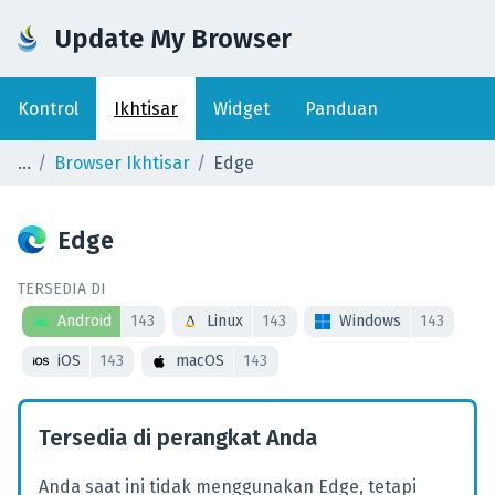
Update My Browser
Kontrol
Ikhtisar
Widget
Panduan
Browser Ikhtisar
Edge
Edge
TERSEDIA DI
Android
143
Linux
143
Windows
143
iOS
143
macOS
143
Tersedia di perangkat Anda
Anda saat ini tidak menggunakan Edge, tetapi