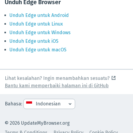
Unduh Edge Browser
Unduh
Edge
untuk
Android
Unduh
Edge
untuk
Linux
Unduh
Edge
untuk
Windows
Unduh
Edge
untuk
iOS
Unduh
Edge
untuk
macOS
Lihat kesalahan? Ingin menambahkan sesuatu?
Bantu kami memperbaiki halaman ini di GitHub
Bahasa
:
©
2026
UpdateMyBrowser.org
Terms & Conditions
Privacy Policy
Cookie Policy