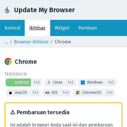
Update My Browser
Kontrol
Ikhtisar
Widget
Panduan
Browser Ikhtisar
Chrome
Chrome
TERSEDIA DI
Android
143
Linux
143
Windows
143
macOS
143
iOS
143
ChromeOS
143
⚠️
Pembaruan tersedia
Ini adalah browser Anda saat ini dan pembaruan