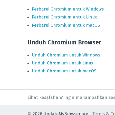
Perbarui
Chromium
untuk
Windows
Perbarui
Chromium
untuk
Linux
Perbarui
Chromium
untuk
macOS
Unduh Chromium Browser
Unduh
Chromium
untuk
Windows
Unduh
Chromium
untuk
Linux
Unduh
Chromium
untuk
macOS
Lihat kesalahan? Ingin menambahkan se
©
2026
UpdateMyBrowser.org
Terms & Co