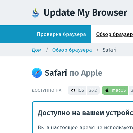
Update My Browser
Проверка браузера
Обзор браузе
Дом
Обзор браузера
Safari
Safari
по
Apple
ДОСТУПНО НА
iOS
26.2
macOS
2
Доступно на вашем устрой
Вы в настоящее время не используете 