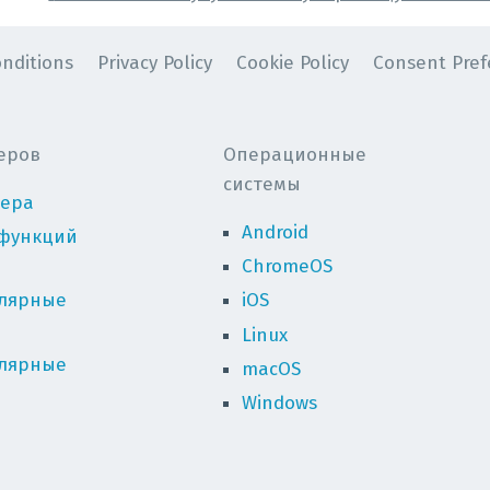
nditions
Privacy Policy
Cookie Policy
Consent Pref
еров
Операционные
системы
зера
Android
функций
ChromeOS
лярные
iOS
Linux
лярные
macOS
Windows