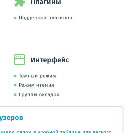
Плагины
Поддержка плагинов
Интерфейс
Темный режим
Режим чтения
Группы вкладок
узеров
узера рядом в удобной таблице для легкого