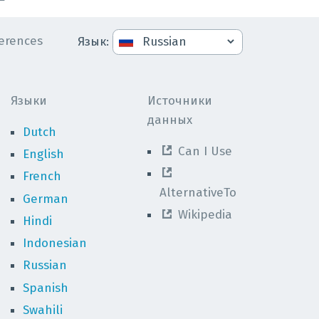
erences
Язык
:
Языки
Источники
данных
Dutch
Can I Use
English
French
AlternativeTo
German
Wikipedia
Hindi
Indonesian
Russian
Spanish
Swahili