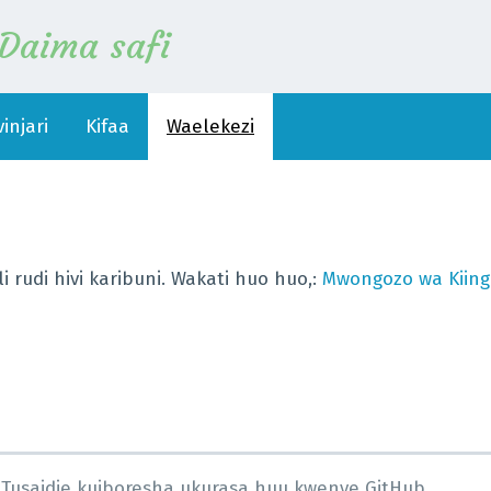
Daima safi
injari
Kifaa
Waelekezi
rudi hivi karibuni. Wakati huo huo,
:
Mwongozo wa Kiing
Tusaidie kuiboresha ukurasa huu kwenye GitHub