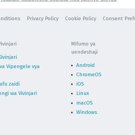
nditions
Privacy Policy
Cookie Policy
Consent Pref
vinjari
Mifumo ya
uendeshaji
ivinjari
Android
wa Vipengele vya
ChromeOS
fu zaidi
iOS
ngi wa Vivinjari
Linux
macOS
Windows