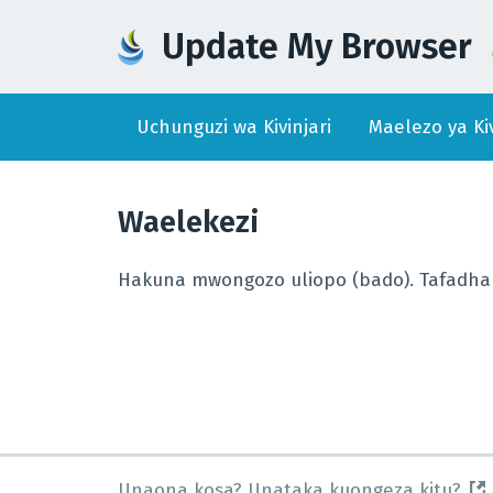
Update My Browser
Uchunguzi wa Kivinjari
Maelezo ya Kiv
Waelekezi
Hakuna mwongozo uliopo (bado). Tafadhali 
Unaona kosa? Unataka kuongeza kitu?