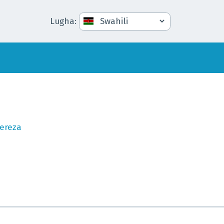
Lugha
:
ereza