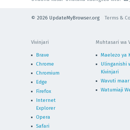
©
2026
UpdateMyBrowser.org
Terms & Co
Vivinjari
Muhtasari wa Vi
Brave
Maelezo ya K
Chrome
Ulinganishi 
Kivinjari
Chromium
Wavuti maaru
Edge
Watumiaji We
Firefox
Internet
Explorer
Opera
Safari