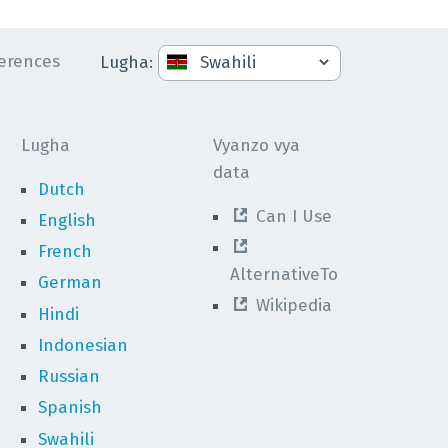
erences
Lugha
:
Lugha
Vyanzo vya
data
Dutch
Can I Use
English
French
AlternativeTo
German
Wikipedia
Hindi
Indonesian
Russian
Spanish
Swahili