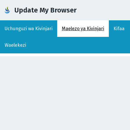
Update My Browser
Uchunguzi wa Kivinjari
Maelezo ya Kivinjari
Kifaa
Waelekezi