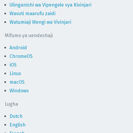
Ulinganishi wa Vipengele vya Kivinjari
Wavuti maarufu zaidi
Watumiaji Wengi wa Vivinjari
Mifumo ya uendeshaji
Android
ChromeOS
iOS
Linux
macOS
Windows
Lugha
Dutch
English