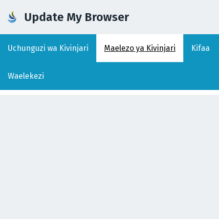
Update My Browser
Uchunguzi wa Kivinjari
Maelezo ya Kivinjari
Kifaa
Waelekezi