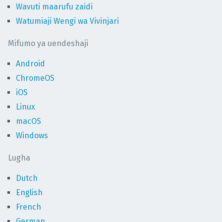
Wavuti maarufu zaidi
Watumiaji Wengi wa Vivinjari
Mifumo ya uendeshaji
Android
ChromeOS
iOS
Linux
macOS
Windows
Lugha
Dutch
English
French
German