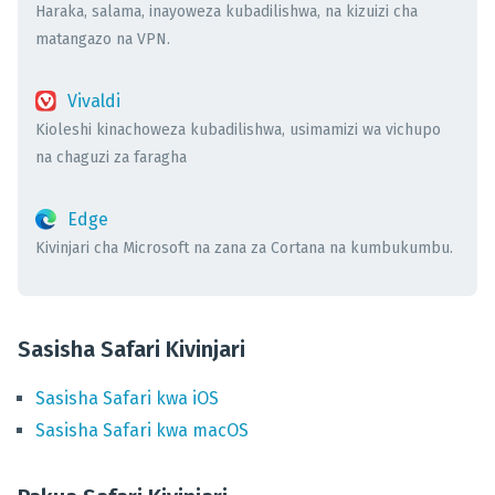
Haraka, salama, inayoweza kubadilishwa, na kizuizi cha
matangazo na VPN.
Vivaldi
Kioleshi kinachoweza kubadilishwa, usimamizi wa vichupo
na chaguzi za faragha
Edge
Kivinjari cha Microsoft na zana za Cortana na kumbukumbu.
Sasisha Safari Kivinjari
Sasisha
Safari
kwa
iOS
Sasisha
Safari
kwa
macOS