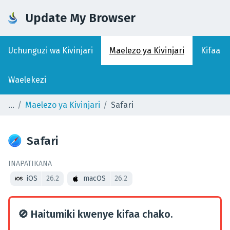
Update My Browser
Uchunguzi wa Kivinjari
Maelezo ya Kivinjari
Kifaa
Waelekezi
Maelezo ya Kivinjari
Safari
Safari
INAPATIKANA
iOS
26.2
macOS
26.2
🚫
Haitumiki kwenye kifaa chako.