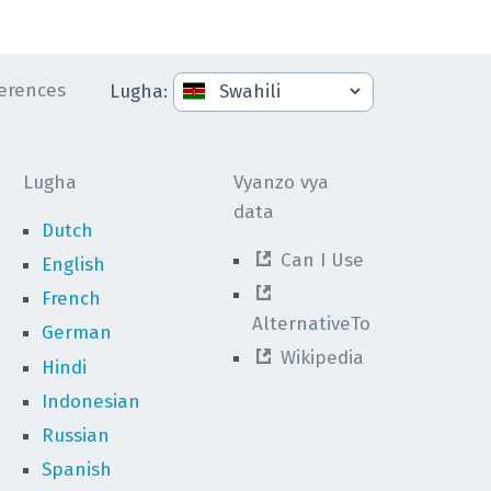
erences
Lugha
:
Lugha
Vyanzo vya
data
Dutch
Can I Use
English
French
AlternativeTo
German
Wikipedia
Hindi
Indonesian
Russian
Spanish