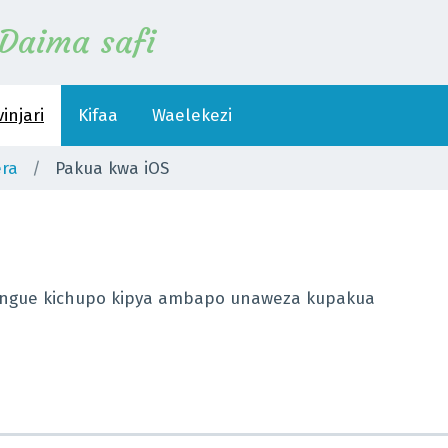
Daima safi
injari
Kifaa
Waelekezi
ra
Pakua kwa iOS
ufungue kichupo kipya ambapo unaweza kupakua