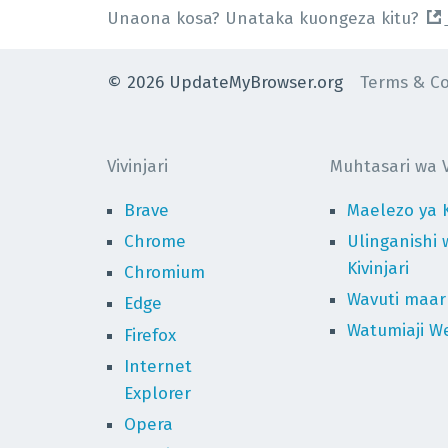
Unaona kosa? Unataka kuongeza kitu?
©
2026
UpdateMyBrowser.org
Terms & Co
Vivinjari
Muhtasari wa Vi
Brave
Maelezo ya K
Chrome
Ulinganishi 
Kivinjari
Chromium
Wavuti maaru
Edge
Watumiaji We
Firefox
Internet
Explorer
Opera