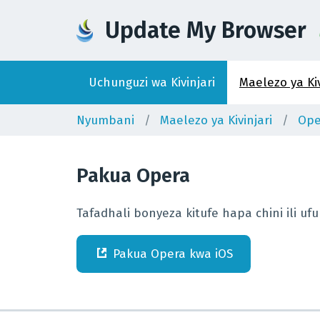
Update My Browser
Uchunguzi wa Kivinjari
Maelezo ya Kiv
Nyumbani
Maelezo ya Kivinjari
Ope
Pakua
Opera
Tafadhali bonyeza kitufe hapa chini ili 
Pakua
Opera
kwa
iOS