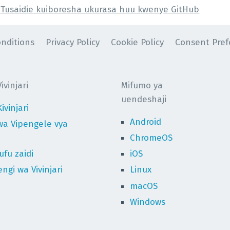
Tusaidie kuiboresha ukurasa huu kwenye GitHub
nditions
Privacy Policy
Cookie Policy
Consent Pref
vinjari
Mifumo ya
uendeshaji
ivinjari
Android
wa Vipengele vya
ChromeOS
fu zaidi
iOS
ngi wa Vivinjari
Linux
macOS
Windows