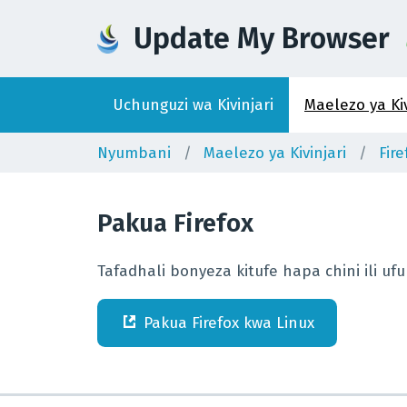
Update My Browser
Uchunguzi wa Kivinjari
Maelezo ya Kiv
Nyumbani
Maelezo ya Kivinjari
Fire
Pakua
Firefox
Tafadhali bonyeza kitufe hapa chini ili 
Pakua
Firefox
kwa
Linux