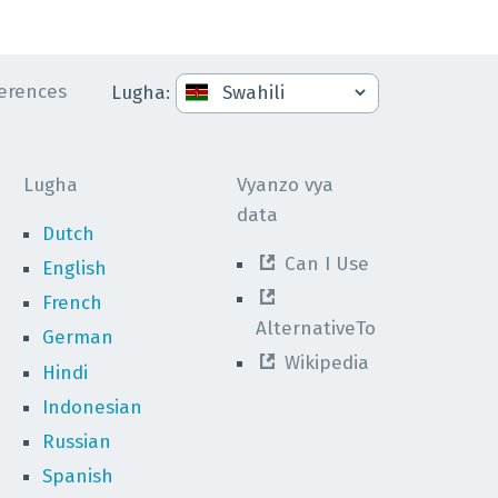
erences
Lugha
:
Lugha
Vyanzo vya
data
Dutch
Can I Use
English
French
AlternativeTo
German
Wikipedia
Hindi
Indonesian
Russian
Spanish