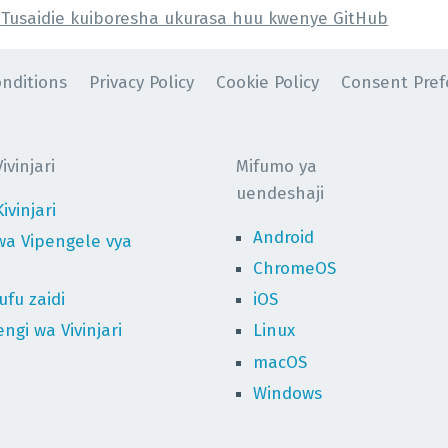
Tusaidie kuiboresha ukurasa huu kwenye GitHub
nditions
Privacy Policy
Cookie Policy
Consent Pref
vinjari
Mifumo ya
uendeshaji
ivinjari
Android
wa Vipengele vya
ChromeOS
fu zaidi
iOS
ngi wa Vivinjari
Linux
macOS
Windows