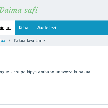
Daima safi
injari
Kifaa
Waelekezi
fox
Pakua kwa Linux
ufungue kichupo kipya ambapo unaweza kupakua