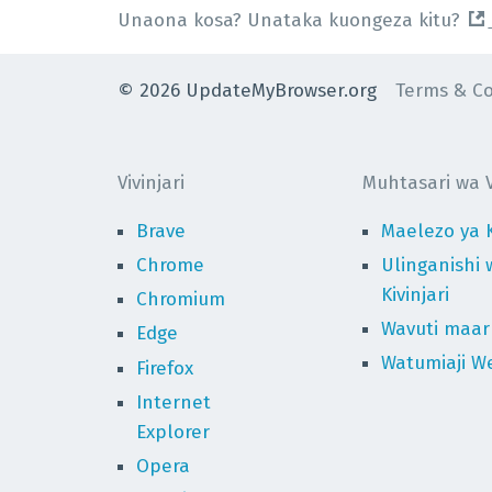
Unaona kosa? Unataka kuongeza kitu?
©
2026
UpdateMyBrowser.org
Terms & Co
Vivinjari
Muhtasari wa Vi
Brave
Maelezo ya K
Chrome
Ulinganishi 
Kivinjari
Chromium
Wavuti maaru
Edge
Watumiaji We
Firefox
Internet
Explorer
Opera