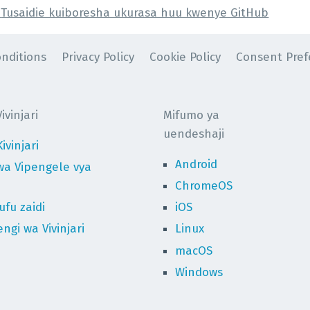
Tusaidie kuiboresha ukurasa huu kwenye GitHub
nditions
Privacy Policy
Cookie Policy
Consent Pref
vinjari
Mifumo ya
uendeshaji
ivinjari
Android
wa Vipengele vya
ChromeOS
fu zaidi
iOS
ngi wa Vivinjari
Linux
macOS
Windows