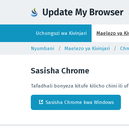
Update My Browser
Uchunguzi wa Kivinjari
Maelezo ya Kiv
Nyumbani
Maelezo ya Kivinjari
Ch
Sasisha
Chrome
Tafadhali bonyeza kitufe kilicho chini il
Sasisha
Chrome
kwa
Windows