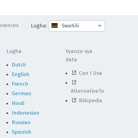
erences
Lugha
:
Lugha
Vyanzo vya
data
Dutch
Can I Use
English
French
AlternativeTo
German
Wikipedia
Hindi
Indonesian
Russian
Spanish