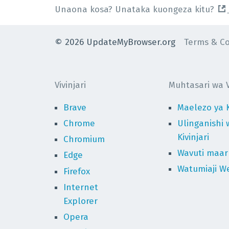
Unaona kosa? Unataka kuongeza kitu?
©
2026
UpdateMyBrowser.org
Terms & Co
Vivinjari
Muhtasari wa Vi
Brave
Maelezo ya K
Chrome
Ulinganishi 
Kivinjari
Chromium
Wavuti maaru
Edge
Watumiaji We
Firefox
Internet
Explorer
Opera