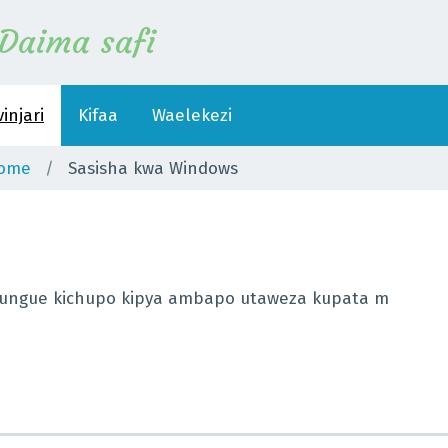
Daima safi
injari
Kifaa
Waelekezi
rome
Sasisha kwa Windows
i ufungue kichupo kipya ambapo utaweza kupata m