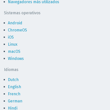
Navegadores más utilizados
Sistemas operativos
Android
ChromeOS
iOS
Linux
macOS
Windows
Idiomas
Dutch
English
French
German
Hindi