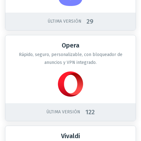
29
ÚLTIMA VERSIÓN
Opera
Rápido, seguro, personalizable, con bloqueador de
anuncios y VPN integrado.
122
ÚLTIMA VERSIÓN
Vivaldi