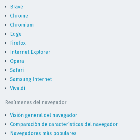
Brave
Chrome
Chromium
Edge
Firefox
Internet Explorer
Opera
Safari
Samsung Internet
Vivaldi
Resúmenes del navegador
Visión general del navegador
Comparación de características del navegador
Navegadores más populares