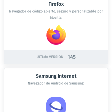
Firefox
Navegador de código abierto, seguro y personalizable por
Mozilla.
145
ÚLTIMA VERSIÓN
Samsung Internet
Navegador de Android de Samsung.