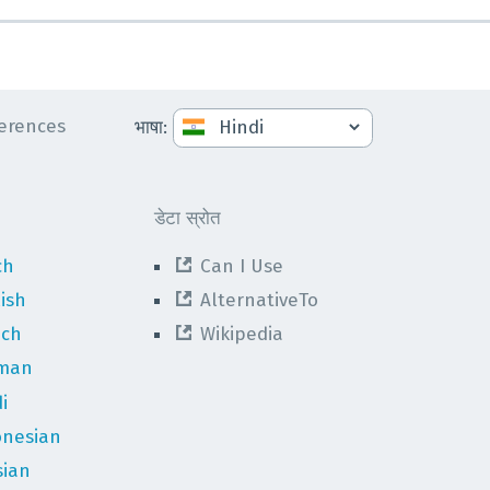
erences
भाषा
:
डेटा स्रोत
ch
Can I Use
ish
AlternativeTo
nch
Wikipedia
man
i
onesian
sian