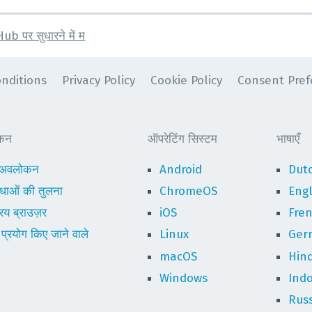
tHub पर सुधारने में म
nditions
Privacy Policy
Cookie Policy
Consent Pref
ोकन
ऑपरेटिंग सिस्टम
भाषाएँ
ा अवलोकन
Android
Dut
विधाओं की तुलना
ChromeOS
Engl
िय ब्राउज़र
iOS
Fre
्रयोग किए जाने वाले
Linux
Ger
macOS
Hind
Windows
Ind
Rus