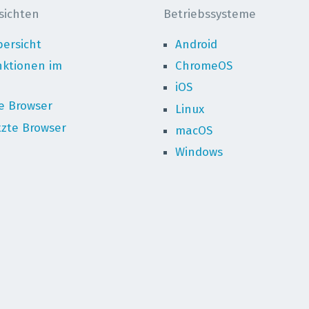
sichten
Betriebssysteme
ersicht
Android
nktionen im
ChromeOS
iOS
e Browser
Linux
tzte Browser
macOS
Windows