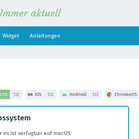
Immer aktuell
Widget
Anleitungen
cOS
122
iOS
122
Android
122
ChromeOS
ebssystem
 es ist verfügbar auf macOS.