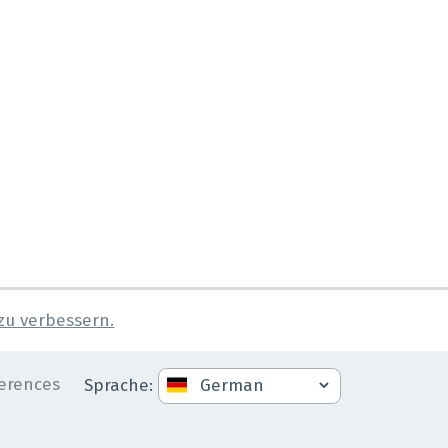
 zu verbessern.
erences
Sprache
: